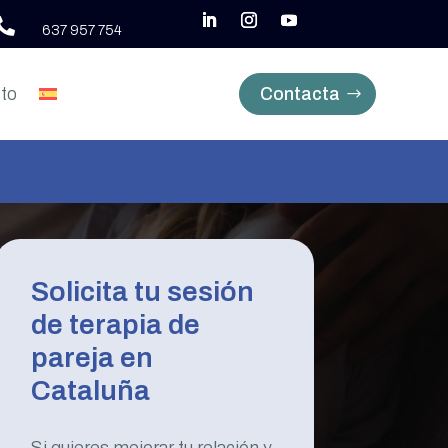

637 957 754
to
Contacta
Solicita tu sesión
de terapia de
pareja en
Cataluña