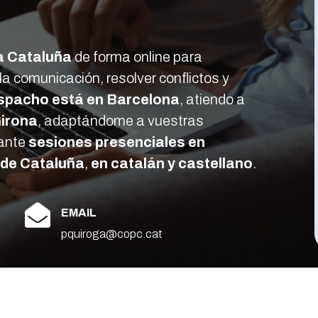
da Cataluña
de forma online para
a comunicación, resolver conflictos y
spacho está en
Barcelona
, atiendo a
Girona
, adaptándome a vuestras
iante
sesiones presenciales en
o de Cataluña
,
en catalán y castellano
.

EMAIL
pquiroga@copc.cat