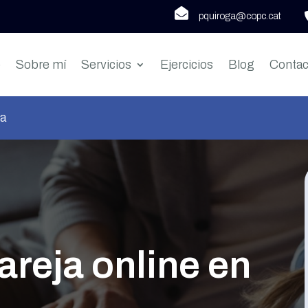

pquiroga@copc.cat
o
Sobre mí
Servicios
Ejercicios
Blog
Contac
ña
areja online en