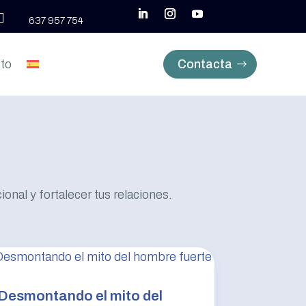

637 957 754
to
Contacta
onal y fortalecer tus relaciones.
Desmontando el mito del