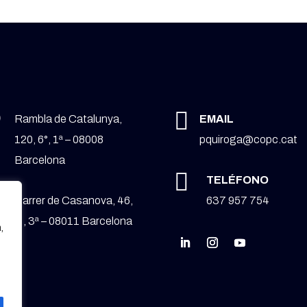


Rambla de Catalunya,
EMAIL
120, 6°, 1ª – 08008
pquiroga@copc.cat
Barcelona

TELÉFONO

Carrer de Casanova, 46,
637 957 754
4 , 3ª – 08011 Barcelona
,