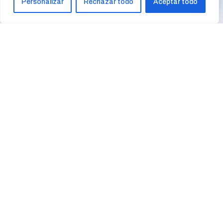
Personalizar
Rechazar todo
Aceptar todo
$
Connexió i avaluació inicial
Les sessions inicials serveixen per a
conèixer-nos millor, analitzar quins
són els patrons de conflictes
principals i entendre millor quina ha
estat la història de la relació.
$
Intervenció activa
Una vegada obtenim tota la
informació necessària us proposo un