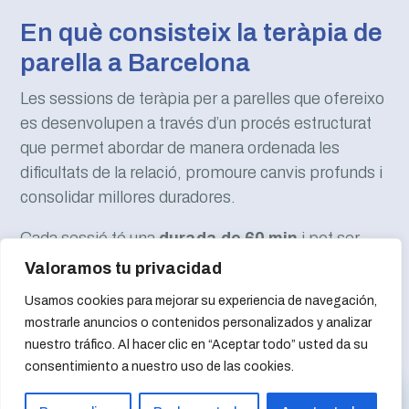
En què consisteix la teràpia de
parella a Barcelona
Les sessions de teràpia per a parelles que ofereixo
es desenvolupen a través d’un procés estructurat
que permet abordar de manera ordenada les
dificultats de la relació, promoure canvis profunds i
consolidar millores duradores.
Cada sessió té una
durada de 60 min
i pot ser
tant
presencial com
en línea
La teràpia està
Valoramos tu privacidad
dissenyada amb una metodologia estructurada
Usamos cookies para mejorar su experiencia de navegación,
però que, permet també,
adaptar-se a les
mostrarle anuncios o contenidos personalizados y analizar
necessitats específiques de cada parella
,
nuestro tráfico. Al hacer clic en “Aceptar todo” usted da su
respectant el seu ritme i afavorint un treball conjunt
consentimiento a nuestro uso de las cookies.
sòlid i conscient.