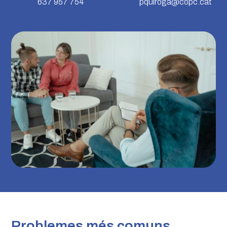
637 957 754
pquiroga@copc.cat
Problemes més comuns